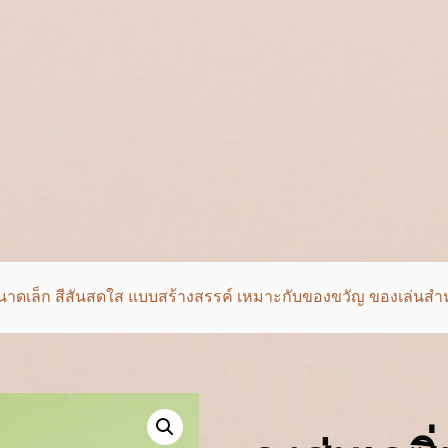
รัก ขนาดเล็ก สีสันสดใส แบบสร้างสรรค์ เหมาะกับของขวัญ ของเล่นสําห