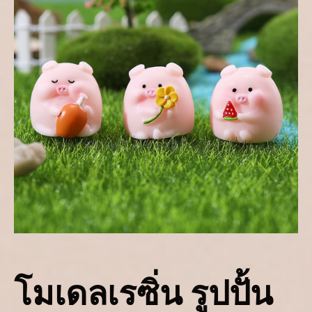
โมเดลเรซิ่น รูปปั้น