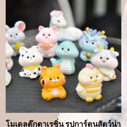
โมเดลตุ๊กตาเรซิ่น รูปการ์ตูนสัตว์น่า