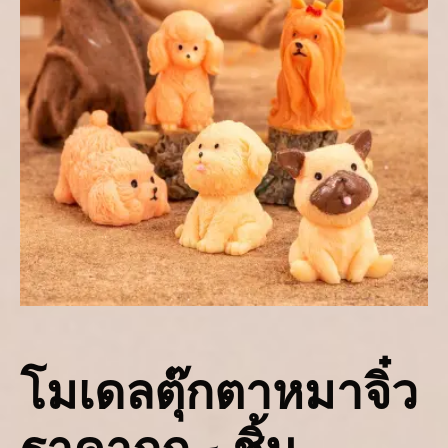
โมเดลตุ๊กตาหมาจิ๋ว