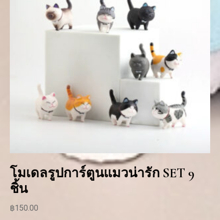
โมเดลรูปการ์ตูนแมวน่ารัก SET 9
ชิ้น
฿
150.00