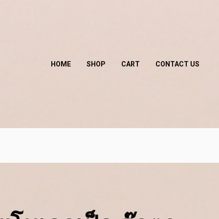
HOME
SHOP
CART
CONTACT US