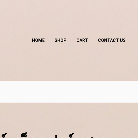
HOME
SHOP
CART
CONTACT US